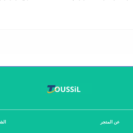
عن المتجر
الش